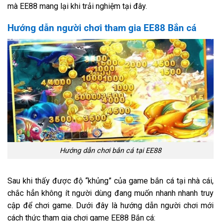
mà EE88 mang lại khi trải nghiệm tại đây.
Hướng dẫn người chơi tham gia EE88 Bắn cá
Hướng dẫn chơi bắn cá tại EE88
Sau khi thấy được độ “khủng” của game bắn cá tại nhà cái,
chắc hẳn không ít người dùng đang muốn nhanh nhanh truy
cập để chơi game. Dưới đây là hướng dẫn người chơi mới
cách thức tham gia chơi game EE88 Bắn cá: