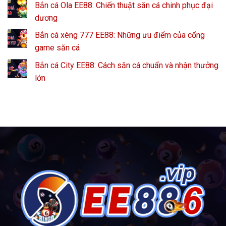
Bắn cá Ola EE88: Chiến thuật săn cá chinh phục đại
dương
Bắn cá xèng 777 EE88: Những ưu điểm của cổng
game săn cá
Bắn cá City EE88: Cách săn cá chuẩn và nhận thưởng
lớn