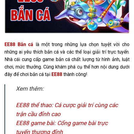
EE88 Bắn cá
là một trong những lựa chọn tuyệt vời cho
những ai yêu thích bắn cá và các thể loại giải trí trực tuyến.
Nhà cái cung cấp game bắn cá chất lượng từ hình ảnh, luật
chơi, mức thưởng. Cùng khám phá cụ thể hơn nội dung dưới
đây để chơi bắn cá tại
EE88
thành công!
Xem thêm:
EE88 thể thao: Cá cược giải trí cùng các
trận cầu đỉnh cao
EE88 game bài: Cổng game bài trực
tuyến thượng đỉnh