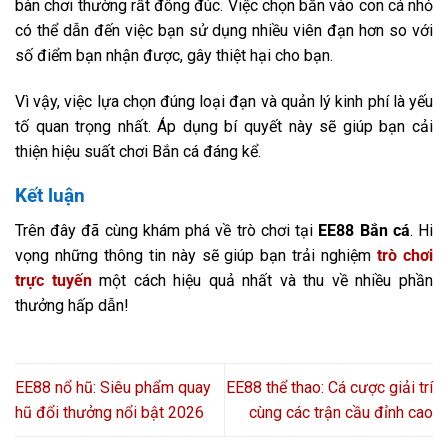
bàn chơi thường rất đông đúc. Việc chọn bắn vào con cá nhỏ
có thể dẫn đến việc bạn sử dụng nhiều viên đạn hơn so với
số điểm bạn nhận được, gây thiệt hại cho bạn.
Vì vậy, việc lựa chọn đúng loại đạn và quản lý kinh phí là yếu
tố quan trọng nhất. Áp dụng bí quyết này sẽ giúp bạn cải
thiện hiệu suất chơi Bắn cá đáng kể.
Kết luận
Trên đây đã cùng khám phá về trò chơi tại
EE88 Bắn cá
. Hi
vọng những thông tin này sẽ giúp bạn trải nghiệm
trò chơi
trực tuyến
một cách hiệu quả nhất và thu về nhiều phần
thưởng hấp dẫn!
EE88 nổ hũ: Siêu phẩm quay
EE88 thể thao: Cá cược giải trí
hũ đổi thưởng nổi bật 2026
cùng các trận cầu đỉnh cao