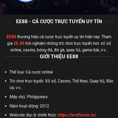
EE88 - CÁ CƯỢC TRỰC TUYẾN UY TÍN
EE88
thương hiệu cá cược trực tuyến uy tín hiện nay. Tham
gia
EE 88
trải nghiệm những trò chơi trực tuyến hot: xổ số
online, casino, bóng đá, đá gà, quay hũ, game bài, v.v...
GIỚI THIỆU EE88
Thể loại: Cá cược online
Trò chơi trực tuyến: Xổ số, Casino, Thể thao, Quay hũ, Bắn
cá, v.v...
Máy chủ: Philippines
Năm hoạt động: 2012
Website đại lý chính thức:
https://kvdforum.in/