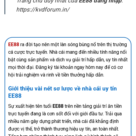
Trang chủ duy nhất của
EE88
đăng nhập
:
https://kvdforum.in/
EE88
ra đời tạo nên một làn sóng bùng nổ trên thị trường
cá cược trực tuyến. Nhà cái mang đến nhiều tính năng nổi
bật cùng sản phẩm và dịch vụ giải trí hấp dẫn, uy tín nhất
mọi thời đại. Đăng ký tài khoản ngay hôm nay để có cơ
hội trải nghiệm và rinh về tiền thưởng hấp dẫn.
Giới thiệu vài nét sơ lược về nhà cái uy tín
EE88
Sự xuất hiện tên tuổi
EE88
trên nền tảng giải trí ăn tiền
trực tuyến đang là cơn sốt đối với giới đầu tư. Trải qua
nhiều năm gây dựng phát triển, nhà cái đã khẳng định
được vị thế, trở thành thương hiệu uy tín, an toàn nhất.