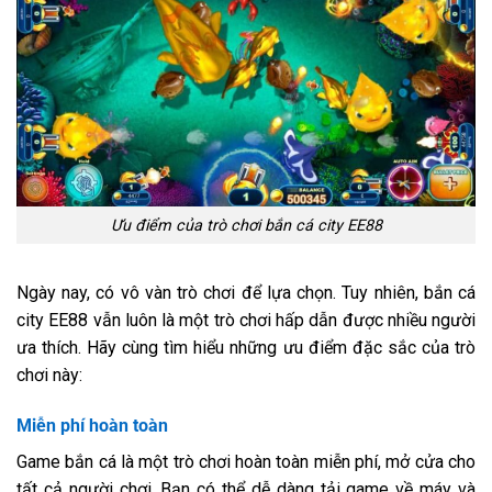
Ưu điểm của trò chơi bắn cá city EE88
Ngày nay, có vô vàn trò chơi để lựa chọn. Tuy nhiên, bắn cá
city EE88 vẫn luôn là một trò chơi hấp dẫn được nhiều người
ưa thích. Hãy cùng tìm hiểu những ưu điểm đặc sắc của trò
chơi này:
Miễn phí hoàn toàn
Game bắn cá là một trò chơi hoàn toàn miễn phí, mở cửa cho
tất cả người chơi. Bạn có thể dễ dàng tải game về máy và