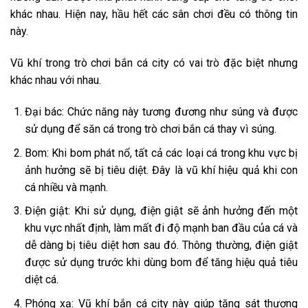
khác nhau. Hiện nay, hầu hết các sân chơi đều có thông tin
này.
Vũ khí trong trò chơi bắn cá city có vai trò đặc biệt nhưng
khác nhau với nhau.
Đại bác: Chức năng này tương đương như súng và được
sử dụng để săn cá trong trò chơi bắn cá thay vì súng.
Bom: Khi bom phát nổ, tất cả các loại cá trong khu vực bị
ảnh hưởng sẽ bị tiêu diệt. Đây là vũ khí hiệu quả khi con
cá nhiều và mạnh.
Điện giật: Khi sử dụng, điện giật sẽ ảnh hưởng đến một
khu vực nhất định, làm mất đi độ mạnh ban đầu của cá và
dễ dàng bị tiêu diệt hơn sau đó. Thông thường, điện giật
được sử dụng trước khi dùng bom để tăng hiệu quả tiêu
diệt cá.
Phóng xạ: Vũ khí bắn cá city này giúp tăng sát thương