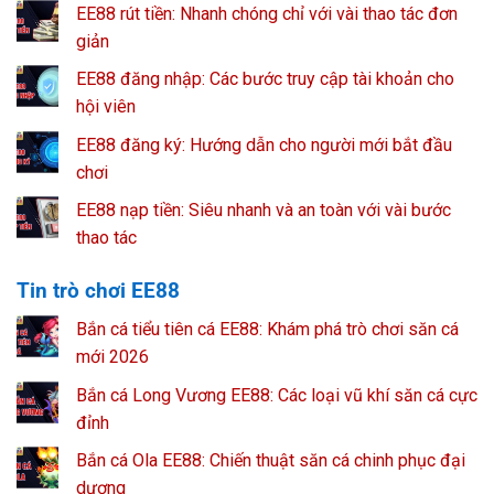
EE88 rút tiền: Nhanh chóng chỉ với vài thao tác đơn
giản
EE88 đăng nhập: Các bước truy cập tài khoản cho
hội viên
EE88 đăng ký: Hướng dẫn cho người mới bắt đầu
chơi
EE88 nạp tiền: Siêu nhanh và an toàn với vài bước
thao tác
Tin trò chơi EE88
Bắn cá tiểu tiên cá EE88: Khám phá trò chơi săn cá
mới 2026
Bắn cá Long Vương EE88: Các loại vũ khí săn cá cực
đỉnh
Bắn cá Ola EE88: Chiến thuật săn cá chinh phục đại
dương