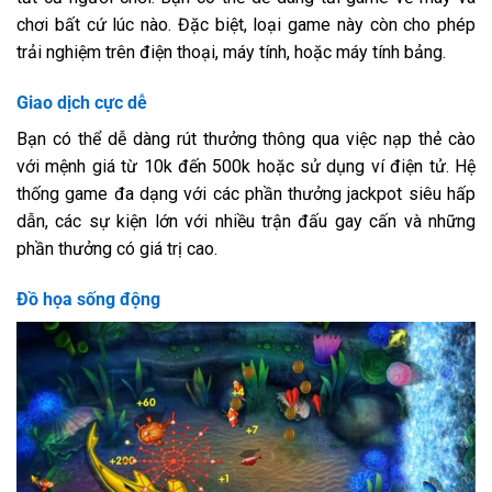
chơi bất cứ lúc nào. Đặc biệt, loại game này còn cho phép
trải nghiệm trên điện thoại, máy tính, hoặc máy tính bảng.
Giao dịch cực dễ
Bạn có thể dễ dàng rút thưởng thông qua việc nạp thẻ cào
với mệnh giá từ 10k đến 500k hoặc sử dụng ví điện tử. Hệ
thống game đa dạng với các phần thưởng jackpot siêu hấp
dẫn, các sự kiện lớn với nhiều trận đấu gay cấn và những
phần thưởng có giá trị cao.
Đồ họa sống động