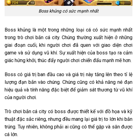
Boss khủng có sức mạnh nhất
Boss khủng là một trong những loại cá có sức mạnh nhất
trong trò chơi bắn cá city. Chúng thường xuất hiện ở những
giai đoạn cuối, khi người chơi đã quen với giao diện chơi
game và sử dụng vũ khí. Sự xuất hiện của boss tạo ra cảm
giác hứng khởi, thúc đẩy người chơi chiến đấu mạnh mẽ hơn.
Boss có giá trị ban đầu cao và giá trị này tăng lên theo tỉ lệ
lượng đạn bắn vào chúng. Chúng cũng có khả năng né đạn
hiệu quả và tính năng đặc biệt để giảm sát thương từ vũ khí
của người chơi.
Trò chơi bắn cá city có boss được thiết kế với đồ họa và kỹ
thuật đặc sắc riêng, nhưng đều mang lại giá trị to lớn khi bắn
trúng. Tuy nhiên, không phải ai cũng có thể gặp và săn được
cá lớn.