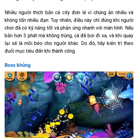
Nhiều người thích bắn cá city đơn lẻ vì chúng ăn nhiều và
không tốn nhiều đạn. Tuy nhiên, điều này chỉ đúng khi người
chơi đã có kỹ năng tốt và phản ứng nhanh với màn hình. Nếu
bắn hơn 3 phát mà không trúng, cá đã bơi đi xa, và khi quay
lại sẽ là mồi béo cho người khác. Do đó, hãy kiên trì theo
đuổi mục tiêu đến khi thành công.
Boss khủng