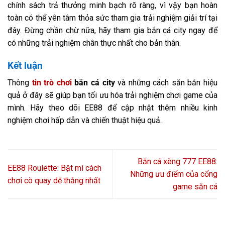
chính sách trả thưởng minh bạch rõ ràng, vì vậy bạn hoàn
toàn có thể yên tâm thỏa sức tham gia trải nghiệm giải trí tại
đây. Đừng chần chừ nữa, hãy tham gia bắn cá city ngay để
có những trải nghiệm chân thực nhất cho bản thân.
Kết luận
Thông
tin trò chơi
bắn cá city
và những cách săn bắn hiệu
quả ở đây sẽ giúp bạn tối ưu hóa trải nghiệm chơi game của
mình. Hãy theo dõi EE88 để cập nhật thêm nhiều kinh
nghiệm chơi hấp dẫn và chiến thuật hiệu quả.
Bắn cá xèng 777 EE88:
EE88 Roulette: Bật mí cách
Những ưu điểm của cổng
chơi cò quay dễ thắng nhất
game săn cá