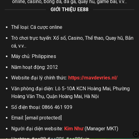
online, casino, bóng đá, đá gà, quay hũ, game bài, v.v...
GIỚI THIỆU EE88
Thể loại: Cá cược online
Trò chơi trực tuyến: Xổ số, Casino, Thể thao, Quay hũ, Bắn
cá, v.v...
Máy chủ: Philippines
Năm hoạt động: 2012
Website đại lý chính thức:
https://mavdevries.nl/
Văn phòng đại diện:
Lô 5-10A KCN Hoàng Mai, Phường
Hoàng Văn Thụ, Quận Hoàng Mai, Hà Nội
Số điện thoại:
0866 461 939
Email:
[email protected]
Người đại diện website:
Kim Như
(Manager MKT)