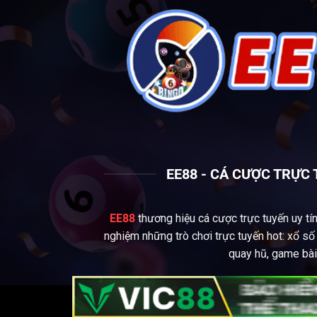
EE88 - CÁ CƯỢC TRỰC 
EE88
thương hiệu cá cược trực tuyến uy tí
nghiệm những trò chơi trực tuyến hot: xổ số 
quay hũ, game bài, 