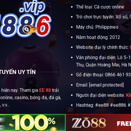
Thể loại: Cá cược online
Trò chơi trực tuyến: Xổ số, C
Máy chủ: Philippines
Năm hoạt động: 2012
Website đại lý chính thức:
Văn phòng đại diện:
Lô 5-
Thụ, Quận Hoàng Mai, Hà N
TUYẾN UY TÍN
Số điện thoại:
0866 461 9
Email:
[email protected]
n hiện nay. Tham gia
EE 88
trải
Người đại diện website:
K
online, casino, bóng đá, đá gà,
v.v...
Hashtag:
#ee88 #ee886 #
Bản quyền website 2026 ©
EE88