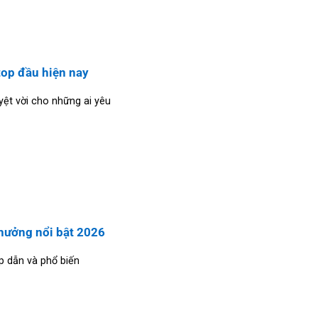
 top đầu hiện nay
yệt vời cho những ai yêu
hưởng nổi bật 2026
p dẫn và phổ biến