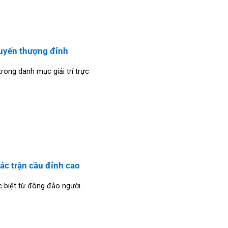
tuyến thượng đỉnh
rong danh mục giải trí trực
các trận cầu đỉnh cao
 biệt từ đông đảo người