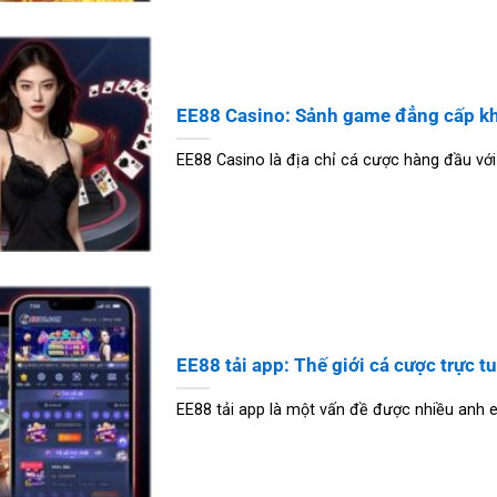
EE88 Casino: Sảnh game đẳng cấp kh
EE88 Casino là địa chỉ cá cược hàng đầu với
EE88 tải app: Thế giới cá cược trực t
EE88 tải app là một vấn đề được nhiều anh