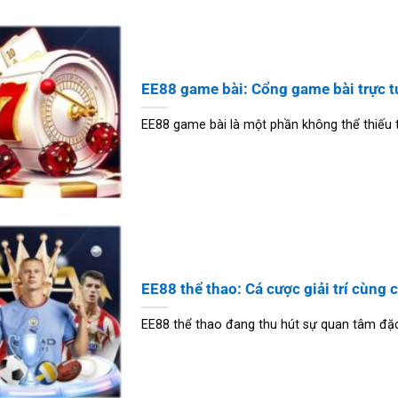
EE88 game bài: Cổng game bài trực 
EE88 game bài là một phần không thể thiếu t
EE88 thể thao: Cá cược giải trí cùng 
EE88 thể thao đang thu hút sự quan tâm đặc